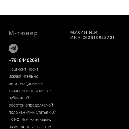
М-тюнер
МУХИН И.И
ИНН 262310925701
+79184402091
Наш сайт носит
исключительно
информационный
характер и не является
публичной
офертой,определяемой
положениями Статья 437
ГК РФ. Все материалы,
размещенные на этом