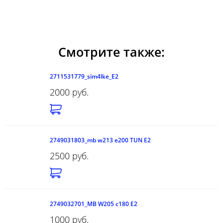
Смотрите также:
2711531779_sim4lke_E2
2000 руб.
2749031803_mb w213 e200 TUN E2
2500 руб.
2749032701_MB W205 c180 E2
1000 руб.