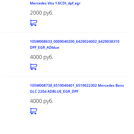
Mercedes Vito 1.6CDI_dpf_egr
2000 руб.
10SW008633_0009040200_6429024002_6429038310
DPF_EGR_ADblue
4000 руб.
10SW008738_6519040401_6519022302 Mercedes Benz
GLC 220d ADBLUE_EGR_DPF
4000 руб.