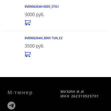
8V0906264H 0005_STG1
3000 руб.
8V0906264H_0005 TUN_E2
3500 руб.
М-тюнер
МУХИН И.И
ИНН 262310925701