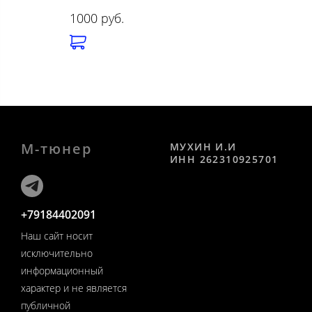
1000 руб.
М-тюнер
МУХИН И.И
ИНН 262310925701
+79184402091
Наш сайт носит
исключительно
информационный
характер и не является
публичной