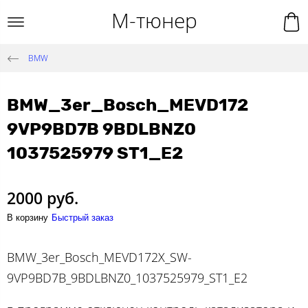
М-тюнер
BMW
BMW_3er_Bosch_MEVD172
9VP9BD7B 9BDLBNZ0
1037525979 ST1_E2
2000 руб.
В корзину
Быстрый заказ
BMW_3er_Bosch_MEVD172X_SW-
9VP9BD7B_9BDLBNZ0_1037525979_ST1_E2