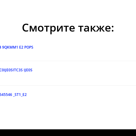
Смотрите также:
4 9QKMM1 E2 POPS
0IJE0SITC3S IJE0S
545546 _ST1_E2