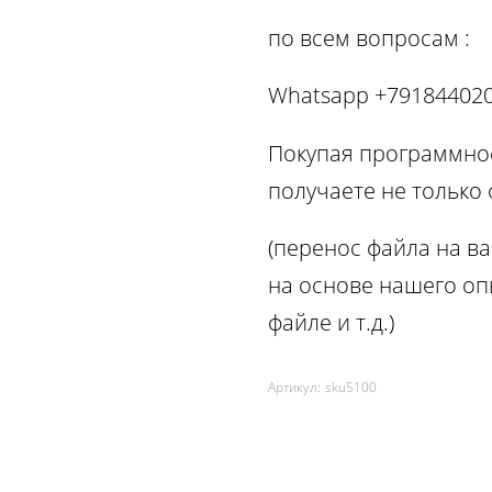
по вcем вопросам :
Whatsapp +79184402
Покупая программное
получаете не только
(перенос файла на ва
на основе нашего оп
файле и т.д.)
Артикул:
sku5100