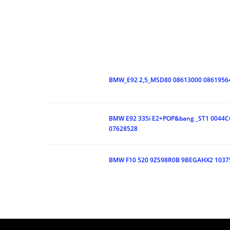
BMW_E92 2,5_MSD80 08613000 0861956
BMW E92 335i E2+POP&bang _ST1 0044CC
07628528
BMW F10 520 9ZS98R0B 9BEGAHX2 1037