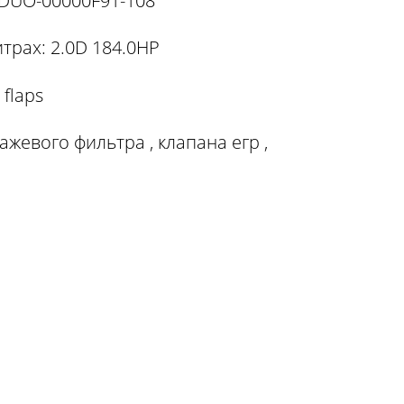
7DUO-00000F91-108
трах: 2.0D 184.0HP
 flaps
жевого фильтра , клапана егр ,