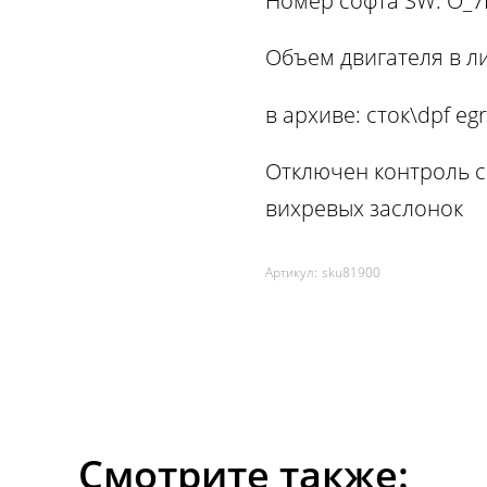
Номер софта SW: O_
Объем двигателя в ли
в архиве: сток\dpf egr
Отключен контроль са
вихревых заслонок
Артикул:
sku81900
Смотрите также: