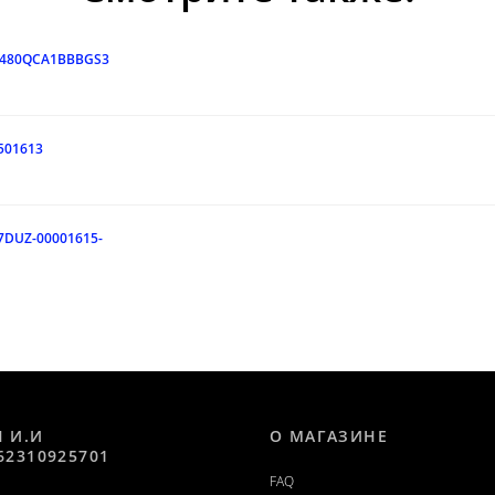
087480QCA1BBBGS3
501613
7DUZ-00001615-
Н И.И
О МАГАЗИНЕ
62310925701
FAQ