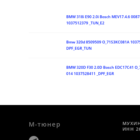
BMW 318i E90 2.0i Bosch MEV17.4.6 0
1037512379 _TUN_E2
Bmw 320d 8509509 O_71S3KC081A 1037
DPF_EGR_TUN
BMW 320D F30 2.0D Bosch EDC17C41 O_
014 1037528411 _DPF_EGR
М-тюнер
МУХИ
ИНН 2