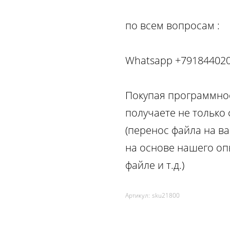
по вcем вопросам :
Whatsapp +79184402
Покупая программное
получаете не только
(перенос файла на ва
на основе нашего оп
файле и т.д.)
Артикул:
sku21800