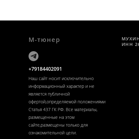
М-тюнер
МУХИ
ИНН 2
+79184402091
Наш сайт носит исключительно
информационный характер и не
является публичной
офертой,определяемой положениями
Статья 437 ГК РФ. Все материалы,
размещенные на этом
сайте,размещены только для
ознакомительной цели.