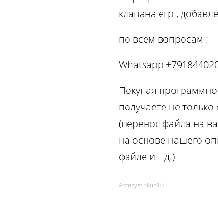
клапана егр , добав
по вcем вопросам :
Whatsapp +79184402
Покупая программное
получаете не только
(перенос файла на ва
на основе нашего оп
файле и т.д.)
Артикул:
sku8100