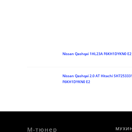
Nissan Qashqai 1HL23A F6KH1DYKN0 E2
Nissan Qashqai 2.0 AT Hitachi SH72533
F6KH1DYKN0 E2
М-тюнер
МУХИ