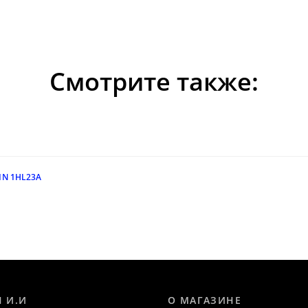
Смотрите также:
31N 1HL23A
Н И.И
О МАГАЗИНЕ