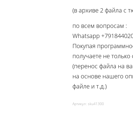
(в архиве 2 файла с т
по вcем вопросам :
Whatsapp +79184402
Покупая программное
получаете не только
(перенос файла на ва
на основе нашего оп
файле и т.д.)
Артикул:
sku41300