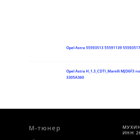
Opel Astra 55593513 55591139 5559351
Opel Astra H_1.3_CDTI_Marelli MJD6F3 
3305A360
М-тюнер
МУХИ
ИНН 2