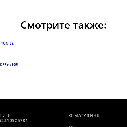
Смотрите также:
7 TUN_E2
noDPF noEGR
Н И.И
О МАГАЗИНЕ
62310925701
FAQ