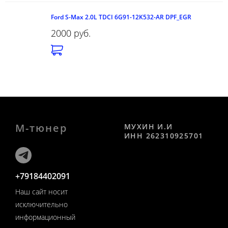
Ford S-Max 2.0L TDCI 6G91-12K532-AR DPF_EGR
2000 руб.
М-тюнер
МУХИН И.И
ИНН 262310925701
+79184402091
Наш сайт носит
исключительно
информационный