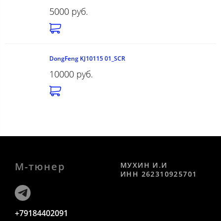
5000 руб.
DongFeng KJ10115 01_SCR
10000 руб.
М-тюнер
МУХИН И.И
ИНН 262310925701
+79184402091