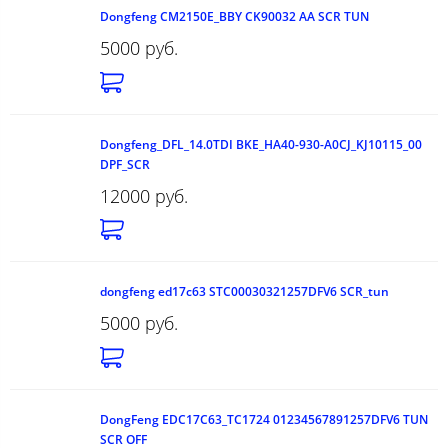
Dongfeng CM2150E_BBY CK90032 AA SCR TUN
5000 руб.
Dongfeng_DFL_14.0TDI BKE_HA40-930-A0CJ_KJ10115_00
DPF_SCR
12000 руб.
dongfeng ed17c63 STC00030321257DFV6 SCR_tun
5000 руб.
DongFeng EDC17C63_TC1724 01234567891257DFV6 TUN
SCR OFF