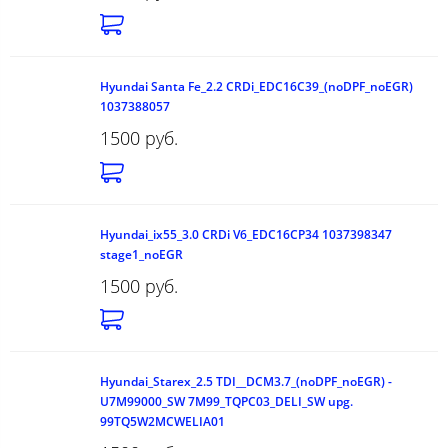
Hyundai Santa Fe_2.2 CRDi_EDC16C39_(noDPF_noEGR)
1037388057
1500 руб.
Hyundai_ix55_3.0 CRDi V6_EDC16CP34 1037398347
stage1_noEGR
1500 руб.
Hyundai_Starex_2.5 TDI__DCM3.7_(noDPF_noEGR) -
U7M99000_SW 7M99_TQPC03_DELI_SW upg.
99TQ5W2MCWELIA01