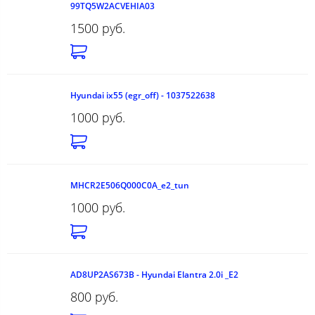
99TQ5W2ACVEHIA03
1500 руб.
Hyundai ix55 (egr_off) - 1037522638
1000 руб.
MHCR2E506Q000C0A_е2_tun
1000 руб.
AD8UP2AS673B - Hyundai Elantra 2.0i _E2
800 руб.