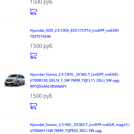
1500 руб.
Hyundai_IX35_2.0 CRDi_EDC17CP14_(noDPF_noEGR)
1037519246
1500 руб.
Hyundai_Starex_2.5 CRDI__DCM3.7_(noDPF_noEGR) -
U700B120_DELIV_1_SW 7M99_TQCL11_DELI_SW upg.
99TQ5S4ACVDHNA01
1500 руб.
Hyundai_Starex_2.5 HDI__DCM3.7_(noDPF-noEGR_stage1) -
U700A011SW 7M99_TQPE05_DELI SW upg.