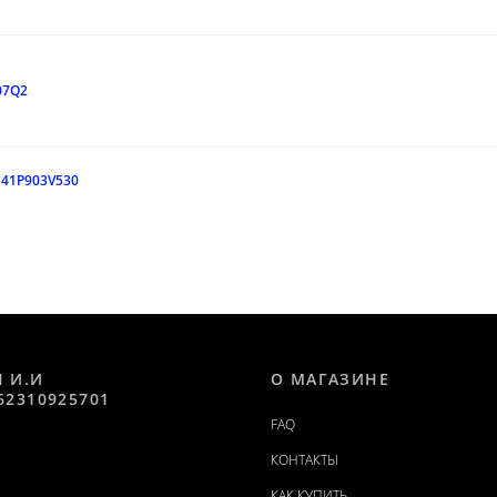
07Q2
141P903V530
Н И.И
О МАГАЗИНЕ
62310925701
FAQ
КОНТАКТЫ
КАК КУПИТЬ