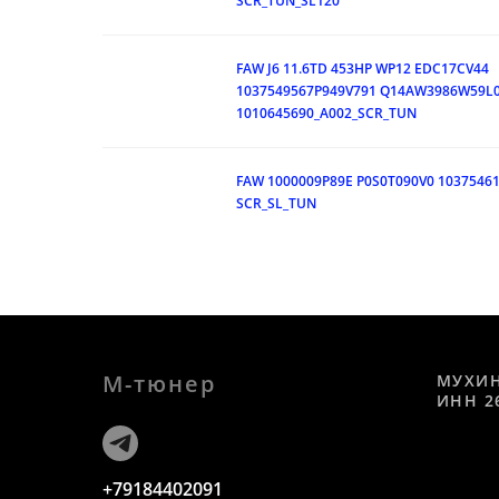
SCR_TUN_SL120
FAW J6 11.6TD 453HP WP12 EDC17CV44
1037549567P949V791 Q14AW3986W59L
1010645690_A002_SCR_TUN
FAW 1000009P89E P0S0T090V0 1037546
SCR_SL_TUN
М-тюнер
МУХИ
ИНН 2
+79184402091