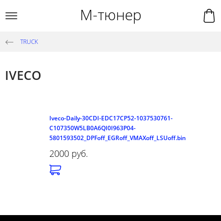
М-тюнер
TRUCK
IVECO
Iveco-Daily-30CDI-EDC17CP52-1037530761-
C107350W5LB0A6QI0I963P04-
5801593502_DPFoff_EGRoff_VMAXoff_LSUoff.bin
2000 руб.