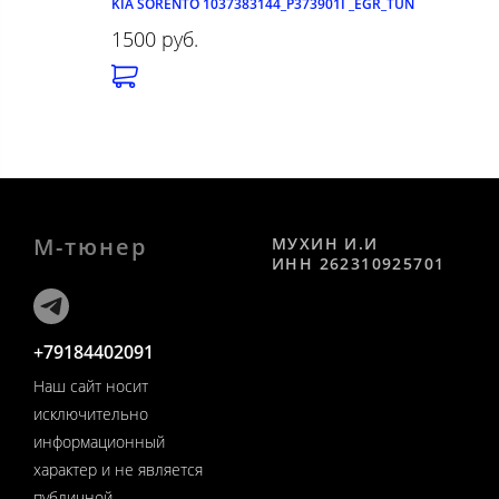
KIA SORENTO 1037383144_P373901I _EGR_TUN
1500 руб.
М-тюнер
МУХИН И.И
ИНН 262310925701
+79184402091
Наш сайт носит
исключительно
информационный
характер и не является
публичной