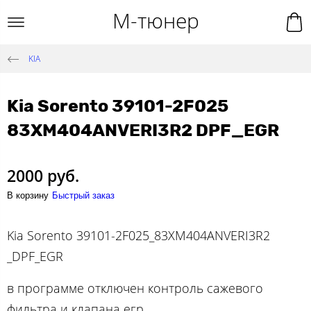
М-тюнер
KIA
Kia Sorento 39101-2F025
83XM404ANVERI3R2 DPF_EGR
2000 руб.
В корзину
Быстрый заказ
Kia Sorento 39101-2F025_83XM404ANVERI3R2
_DPF_EGR
в программе отключен контроль сажевого
фильтра и клапана егр