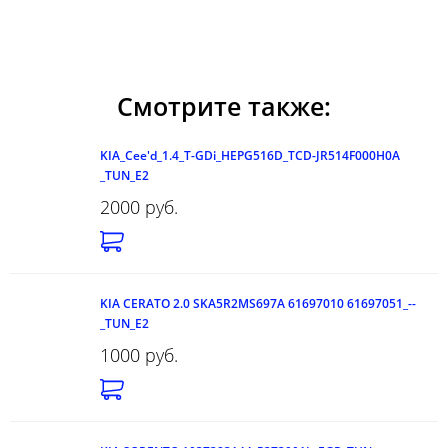
Смотрите также:
KIA_Cee'd_1.4_T-GDi_HEPG516D_TCD-JR514F000H0A
_TUN_E2
2000 руб.
KIA CERATO 2.0 SKA5R2MS697A 61697010 61697051_--
_TUN_E2
1000 руб.