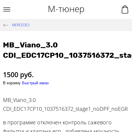
М-тюнер
MERCEDES
MB_Viano_3.0
CDI_EDC17CP10_1037516372_st
1500 руб.
В корзину
Быстрый заказ
MB_Viano_3.0
CDI_EDC17CP10_1037516372_stage1_noDPF_noEGR
в программе отключен контроль сажевого
фильтра и клапана егр , добавлена мощность