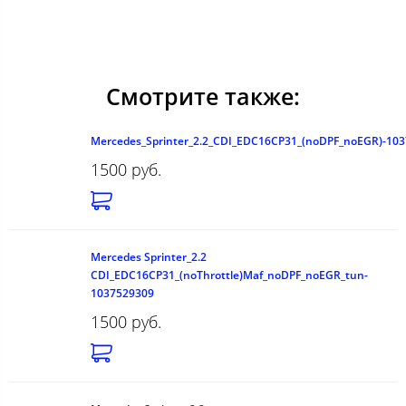
Смотрите также:
Mercedes_Sprinter_2.2_CDI_EDC16CP31_(noDPF_noEGR)-10
1500 руб.
Mercedes Sprinter_2.2
CDI_EDC16CP31_(noThrottle)Maf_noDPF_noEGR_tun-
1037529309
1500 руб.