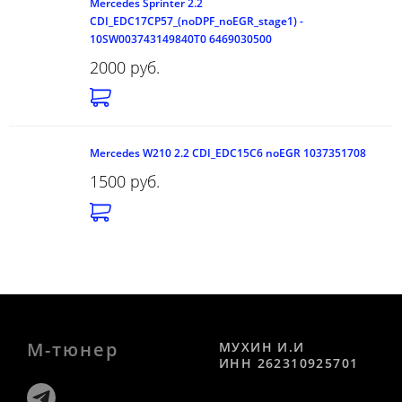
Mercedes Sprinter 2.2
CDI_EDC17CP57_(noDPF_noEGR_stage1) -
10SW003743149840T0 6469030500
2000 руб.
Mercedes W210 2.2 CDI_EDC15C6 noEGR 1037351708
1500 руб.
М-тюнер
МУХИН И.И
ИНН 262310925701