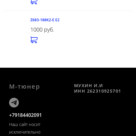
Z683-188K2-E E2
1000 руб.
М-тюнер
МУХИН И.И
ИНН 262310925701
+79184402091
Наш сайт носит
исключительно