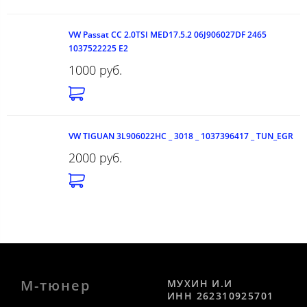
VW Passat CC 2.0TSI MED17.5.2 06J906027DF 2465
1037522225 E2
1000 руб.
VW TIGUAN 3L906022HC _ 3018 _ 1037396417 _ TUN_EGR
2000 руб.
М-тюнер
МУХИН И.И
ИНН 262310925701