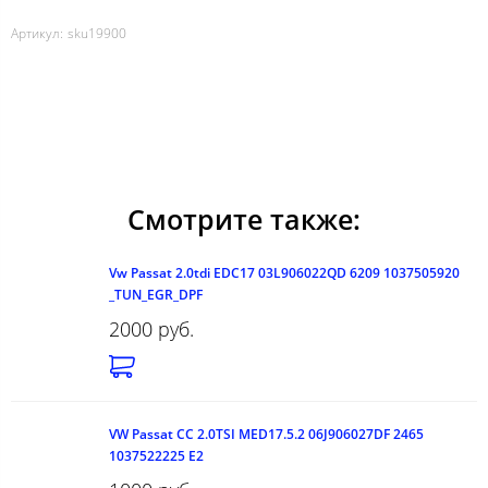
Артикул:
sku19900
Смотрите также:
Vw Passat 2.0tdi EDC17 03L906022QD 6209 1037505920
_TUN_EGR_DPF
2000 руб.
VW Passat CC 2.0TSI MED17.5.2 06J906027DF 2465
1037522225 E2