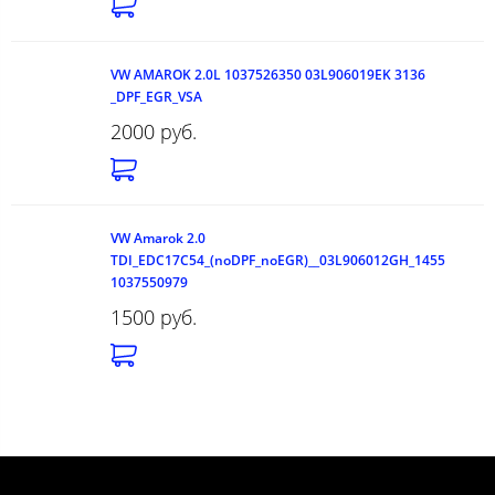
VW AMAROK 2.0L 1037526350 03L906019EK 3136
_DPF_EGR_VSA
2000 руб.
VW Amarok 2.0
TDI_EDC17C54_(noDPF_noEGR)__03L906012GH_1455
1037550979
1500 руб.