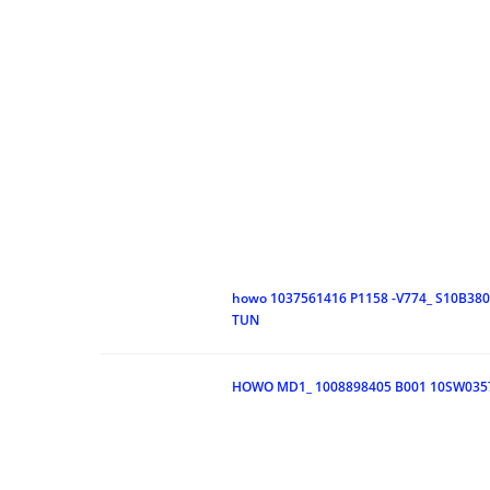
howo 1037561416 P1158 -V774_ S10B38
TUN
HOWO MD1_ 1008898405 B001 10SW035