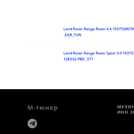
Land Rover Range Rover 4.4 103753067
_EGR_TUN
Land Rover Range Rover Sport 3.0 1037
12K532-PBD _ST1
М-тюнер
МУХИ
ИНН 2