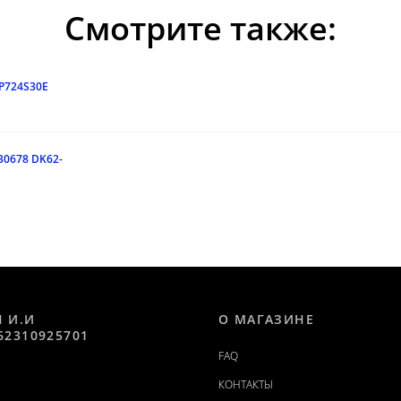
Смотрите также:
9P724S30E
530678 DK62-
Н И.И
О МАГАЗИНЕ
62310925701
FAQ
КОНТАКТЫ