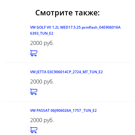
Смотрите также:
VW GOLF VII 1.2L MED17.5.25 pcmflash_04E906016A
6393_TUN_E2
2000 руб.
VW JETTA 03C906014CP_2724_MT_TUN_E2
2000 руб.
VW PASSAT 06J906026A_1757 _TUN_E2
2000 руб.