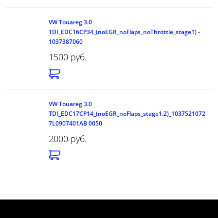
VW Touareg 3.0
TDI_EDC16CP34_(noEGR_noFlaps_noThrottle_stage1) -
1037387060
1500 руб.
VW Touareg 3.0
TDI_EDC17CP14_(noEGR_noFlaps_stage1.2)_1037521072
7L0907401AB 0050
2000 руб.